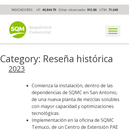
Skip
INDICADORES:
UF:
40,844.79
Dólar observado:
913.86
UTM:
71,649
to
content
The worldwide business formula
Category:
Reseña histórica
2023
Comienza la instalación, dentro de las
dependencias de SQMC en San Antonio,
de una nueva planta de mezclas solubles
con mayor capacidad y optimizaciones
tecnológicas.
Implementación en la oficina de SQMC
Temuco, de un Centro de Extensión PAE