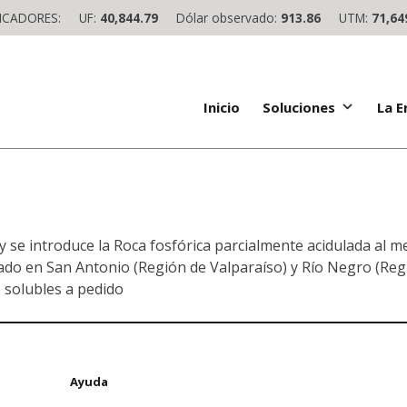
ICADORES:
UF:
40,844.79
Dólar observado:
913.86
UTM:
71,64
Inicio
Soluciones
La 
y se introduce la Roca fosfórica parcialmente acidulada al m
ado en San Antonio (Región de Valparaíso) y Río Negro (Reg
s solubles a pedido
Ayuda