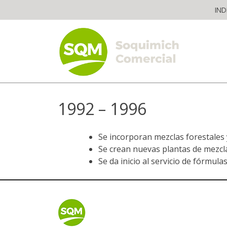
Skip
IND
to
content
The worldwide business formula
1992 – 1996
Se incorporan mezclas forestales 
Se crean nuevas plantas de mezcl
Se da inicio al servicio de fórmula