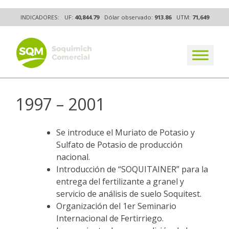
Skip
INDICADORES:
UF:
40,844.79
Dólar observado:
913.86
UTM:
71,649
to
content
The worldwide business formula
1997 – 2001
Se introduce el Muriato de Potasio y
Sulfato de Potasio de producción
nacional.
Introducción de “SOQUITAINER” para la
entrega del fertilizante a granel y
servicio de análisis de suelo Soquitest.
Organización del 1er Seminario
Internacional de Fertirriego.