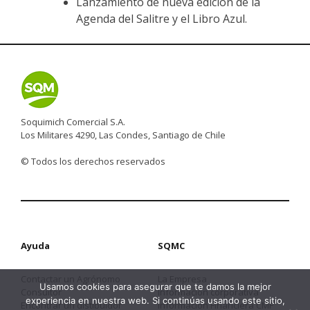
Lanzamiento de nueva edición de la
Agenda del Salitre y el Libro Azul.
Soquimich Comercial S.A.
Los Militares 4290, Las Condes, Santiago de Chile
© Todos los derechos reservados
Ayuda
SQMC
Contactar un Agrónomo
La Empresa
Usamos cookies para asegurar que te damos la mejor
Consultor
Información corporativa
experiencia en nuestra web. Si continúas usando este sitio,
Encontrar un distibuidor
Información Financiera CMF