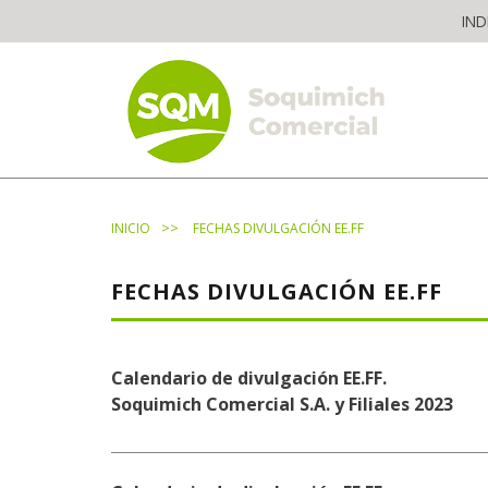
Skip
IND
to
content
The worldwide business formula
>>
INICIO
FECHAS DIVULGACIÓN EE.FF
FECHAS DIVULGACIÓN EE.FF
Calendario de divulgación EE.FF.
Soquimich Comercial S.A. y Filiales 2023