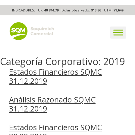
Skip
INDICADORES:
UF:
40,844.79
Dólar observado:
913.86
UTM:
71,649
to
content
The worldwide business formula
Categoría Corporativo:
2019
Estados Financieros SQMC
31.12.2019
Análisis Razonado SQMC
31.12.2019
Estados Financieros SQMC