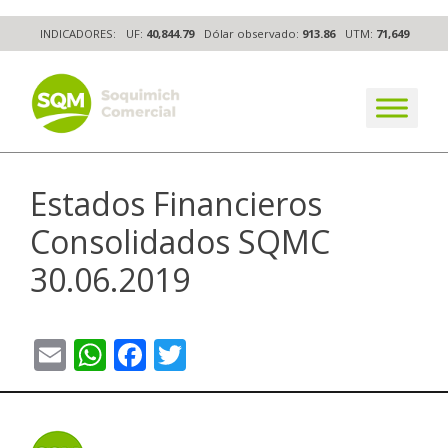
Skip
INDICADORES:
UF:
40,844.79
Dólar observado:
913.86
UTM:
71,649
to
content
The worldwide business formula
Estados Financieros
Consolidados SQMC
30.06.2019
Email
WhatsApp
Facebook
Twitter