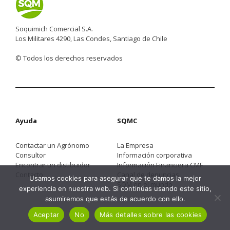
Soquimich Comercial S.A.
Los Militares 4290, Las Condes, Santiago de Chile
© Todos los derechos reservados
Ayuda
SQMC
Contactar un Agrónomo
La Empresa
Consultor
Información corporativa
Encontrar un distibuidor
Información Financiera CMF
Contacto
Canal de denuncias
Usamos cookies para asegurar que te damos la mejor
SQM en el mundo
experiencia en nuestra web. Si continúas usando este sitio,
asumiremos que estás de acuerdo con ello.
Aceptar
No
Más detalles sobre las cookies