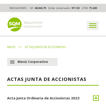
Skip
INDICADORES:
UF:
40,844.79
Dólar observado:
911.58
UTM:
71,649
to
content
The worldwide business formula
>>
INICIO
ACTAS JUNTA DE ACCIONISTAS
menu
Menú Corporativo
ACTAS JUNTA DE ACCIONISTAS
Acta junta Ordinaria de Accionistas 2023