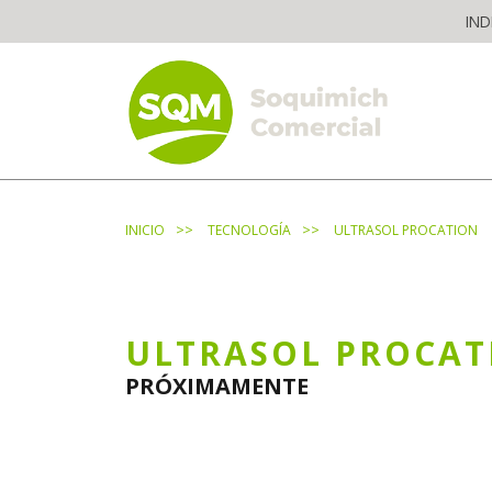
Skip
IND
to
content
The worldwide business formula
>>
>>
INICIO
TECNOLOGÍA
ULTRASOL PROCATION
ULTRASOL PROCAT
PRÓXIMAMENTE