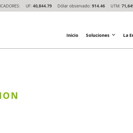
ICADORES:
UF:
40,844.79
Dólar observado:
914.46
UTM:
71,64
Inicio
Soluciones
La 
ION