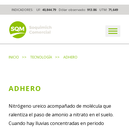
Skip
INDICADORES:
UF:
40,844.79
Dólar observado:
913.86
UTM:
71,649
to
content
The worldwide business formula
>>
>>
INICIO
TECNOLOGÍA
ADHERO
ADHERO
Nitrógeno ureico acompañado de molécula que
ralentiza el paso de amonio a nitrato en el suelo.
Cuando hay lluvias concentradas en periodo