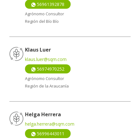
56961392878
Agrónomo Consultor
Región del Bío Bío
Klaus Luer
klaus.luer@sqm.com
56974970252
Agrónomo Consultor
Región de la Araucanía
Helga Herrera
helga.herrera@sqm.com
56996443011