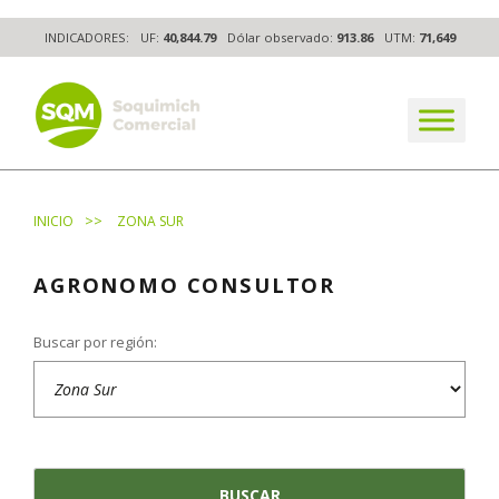
Skip
INDICADORES:
UF:
40,844.79
Dólar observado:
913.86
UTM:
71,649
to
content
The worldwide business formula
>>
INICIO
ZONA SUR
AGRONOMO CONSULTOR
Buscar por región: