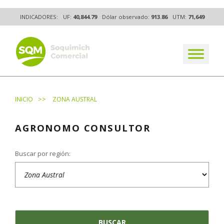
Skip
INDICADORES:
UF:
40,844.79
Dólar observado:
913.86
UTM:
71,649
to
content
The worldwide business formula
>>
INICIO
ZONA AUSTRAL
AGRONOMO CONSULTOR
Buscar por región: