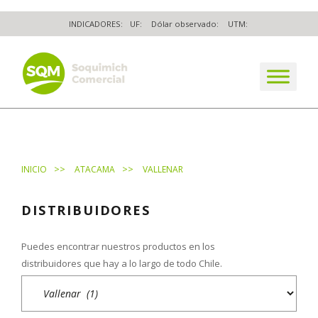
Skip
INDICADORES:
UF:
Dólar observado:
UTM:
to
content
The worldwide business formula
>>
>>
INICIO
ATACAMA
VALLENAR
DISTRIBUIDORES
Puedes encontrar nuestros productos en los
distribuidores que hay a lo largo de todo Chile.