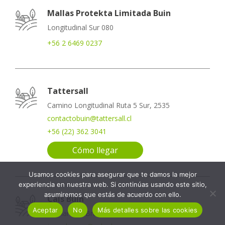
Mallas Protekta Limitada Buin
Longitudinal Sur 080
+56 2 6469 0237
Tattersall
Camino Longitudinal Ruta 5 Sur, 2535
contactobuin@tattersall.cl
+56 (22) 362 3041
Cómo llegar
Usamos cookies para asegurar que te damos la mejor
experiencia en nuestra web. Si continúas usando este sitio,
asumiremos que estás de acuerdo con ello.
Cals Buin
Aceptar
No
Más detalles sobre las cookies
Bernardino Bravo 0151