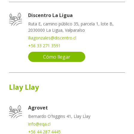
Discentro La Ligua
Ruta E, camino público 35, parcela 1, lote B,
2030000 La Ligua, Valparaíso
iliagonzales@discentro.cl
+56 33 271 3591
Cómo llegar
Llay Llay
Agrovet
Bernardo O'higgins 41, Llay Llay
info@eqa.cl
+56 44 287 4445