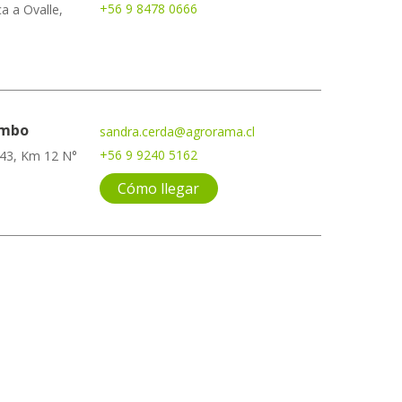
+56 9 8478 0666
a a Ovalle,
imbo
sandra.cerda@agrorama.cl
+56 9 9240 5162
 43, Km 12 N°
Cómo llegar