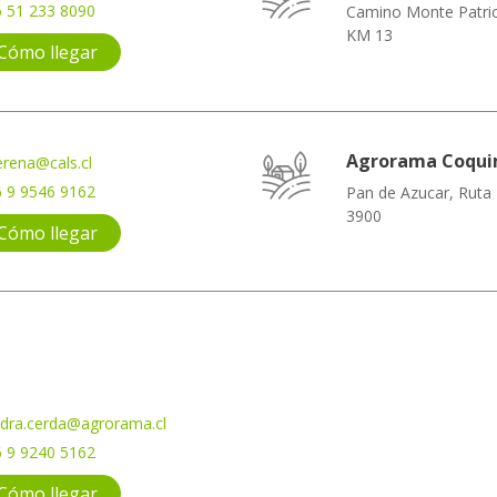
 51 233 8090
Camino Monte Patric
KM 13
Cómo llegar
Agrorama Coqu
erena@cals.cl
 9 9546 9162
Pan de Azucar, Ruta
3900
Cómo llegar
dra.cerda@agrorama.cl
 9 9240 5162
Cómo llegar