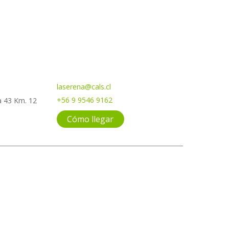
laserena@cals.cl
+56 9 9546 9162
ta 43 Km. 12
Cómo llegar