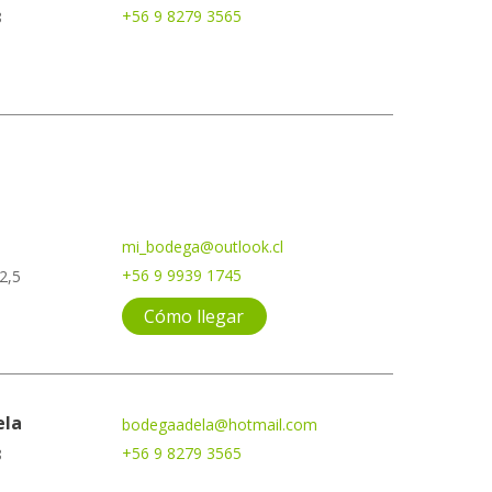
+56 9 8279 3565
8
mi_bodega@outlook.cl
+56 9 9939 1745
2,5
Cómo llegar
ela
bodegaadela@hotmail.com
+56 9 8279 3565
8