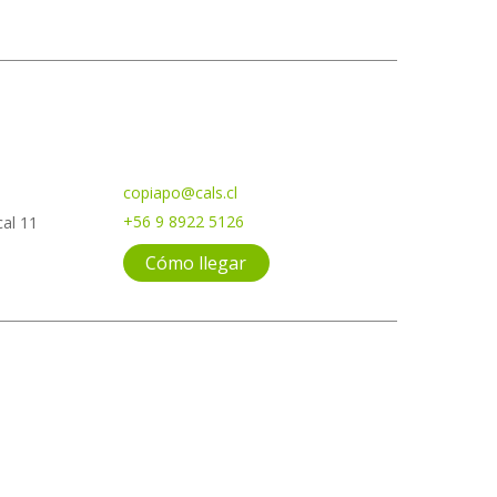
copiapo@cals.cl
+56 9 8922 5126
al 11
Cómo llegar