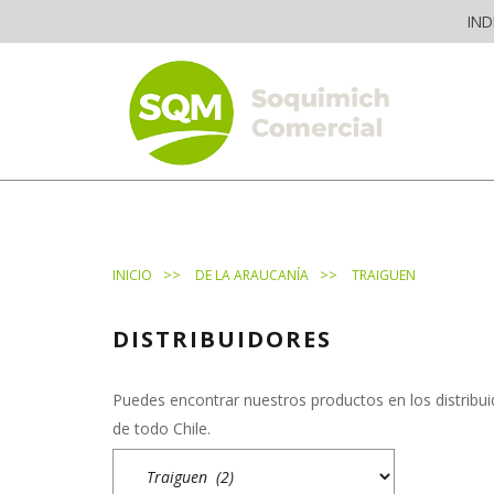
Skip
IND
to
content
The worldwide business formula
>>
>>
INICIO
DE LA ARAUCANÍA
TRAIGUEN
DISTRIBUIDORES
Puedes encontrar nuestros productos en los distribui
de todo Chile.