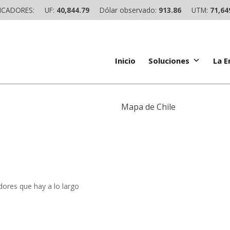
ICADORES:
UF:
40,844.79
Dólar observado:
913.86
UTM:
71,64
Inicio
Soluciones
La 
Mapa de Chile
dores que hay a lo largo