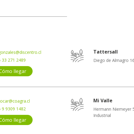
Tattersall
agonzales@discentro.cl
 33 271 2489
Diego de Almagro 1
Cómo llegar
Mi Valle
ocar@coagra.cl
 9 9309 1482
Hermann Niemeyer 5
Industrial
Cómo llegar