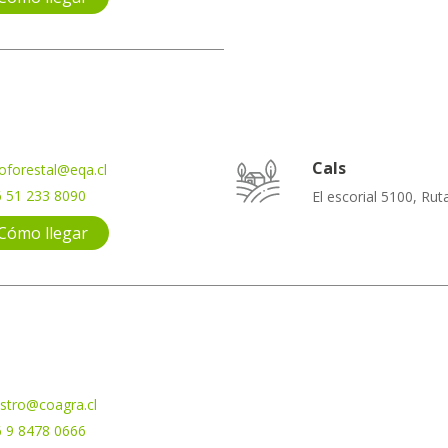
Cals
oforestal@eqa.cl
 51 233 8090
El escorial 5100, Ru
Cómo llegar
stro@coagra.cl
 9 8478 0666