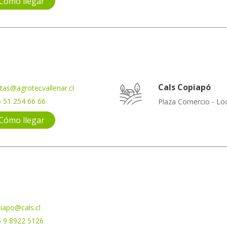
Cómo llegar
Cals Copiapó
tas@agrotecvallenar.cl
 51 254 66 66
Plaza Comercio - Loc
Cómo llegar
iapo@cals.cl
 9 8922 5126