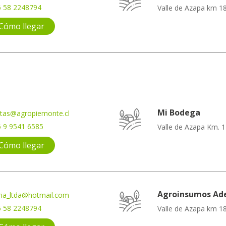
 58 2248794
Valle de Azapa km 1
Cómo llegar
Mi Bodega
tas@agropiemonte.cl
 9 9541 6585
Valle de Azapa Km. 1
Cómo llegar
Agroinsumos Ad
ria_ltda@hotmail.com
 58 2248794
Valle de Azapa km 1