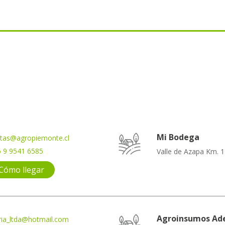
Mi Bodega
tas@agropiemonte.cl
 9 9541 6585
Valle de Azapa Km. 1
Cómo llegar
Agroinsumos Ad
ria_ltda@hotmail.com