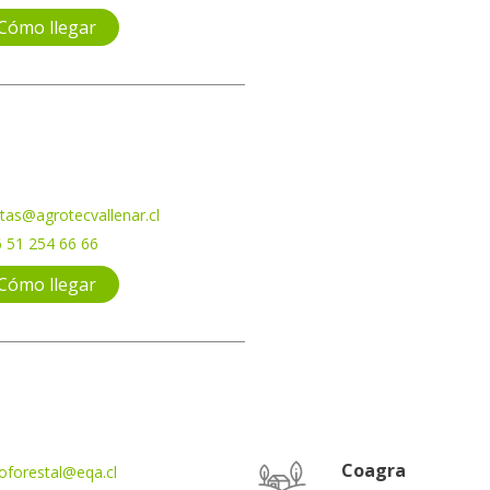
Cómo llegar
tas@agrotecvallenar.cl
 51 254 66 66
Cómo llegar
Coagra
oforestal@eqa.cl