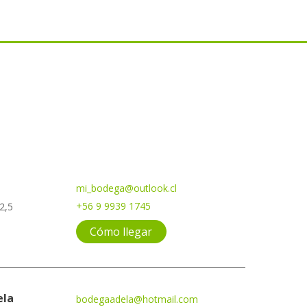
mi_bodega@outlook.cl
+56 9 9939 1745
2,5
Cómo llegar
ela
bodegaadela@hotmail.com