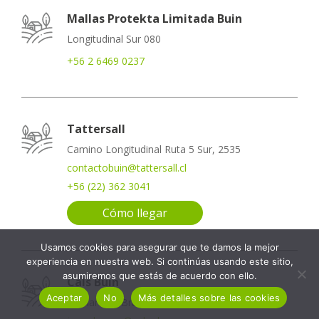
Mallas Protekta Limitada Buin
Longitudinal Sur 080
+56 2 6469 0237
Tattersall
Camino Longitudinal Ruta 5 Sur, 2535
contactobuin@tattersall.cl
+56 (22) 362 3041
Cómo llegar
Usamos cookies para asegurar que te damos la mejor
experiencia en nuestra web. Si continúas usando este sitio,
asumiremos que estás de acuerdo con ello.
Cals Buin
Aceptar
No
Más detalles sobre las cookies
Bernardino Bravo 0151