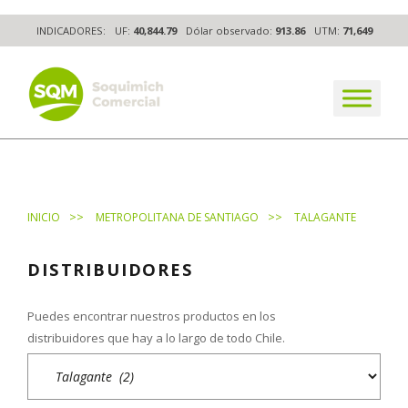
Skip
INDICADORES:
UF:
40,844.79
Dólar observado:
913.86
UTM:
71,649
to
content
The worldwide business formula
>>
>>
INICIO
METROPOLITANA DE SANTIAGO
TALAGANTE
DISTRIBUIDORES
Puedes encontrar nuestros productos en los
distribuidores que hay a lo largo de todo Chile.