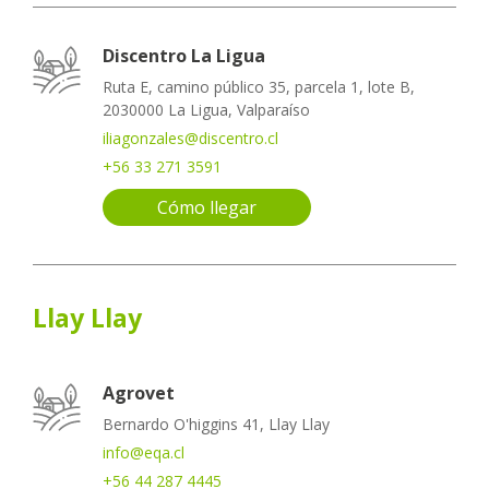
Discentro La Ligua
Ruta E, camino público 35, parcela 1, lote B,
2030000 La Ligua, Valparaíso
iliagonzales@discentro.cl
+56 33 271 3591
Cómo llegar
Llay Llay
Agrovet
Bernardo O'higgins 41, Llay Llay
info@eqa.cl
+56 44 287 4445