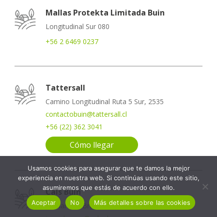
Mallas Protekta Limitada Buin
Longitudinal Sur 080
+56 2 6469 0237
Tattersall
Camino Longitudinal Ruta 5 Sur, 2535
contactobuin@tattersall.cl
+56 (22) 362 3041
Cómo llegar
Usamos cookies para asegurar que te damos la mejor
experiencia en nuestra web. Si continúas usando este sitio,
asumiremos que estás de acuerdo con ello.
Cals Buin
Aceptar
No
Más detalles sobre las cookies
Bernardino Bravo 0151