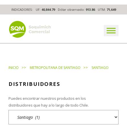
Skip
INDICADORES:
UF:
40,844.79
Dólar observado:
913.86
UTM:
71,649
to
content
The worldwide business formula
>>
>>
INICIO
METROPOLITANA DE SANTIAGO
SANTIAGO
DISTRIBUIDORES
Puedes encontrar nuestros productos en los
distribuidores que hay a lo largo de todo Chile.