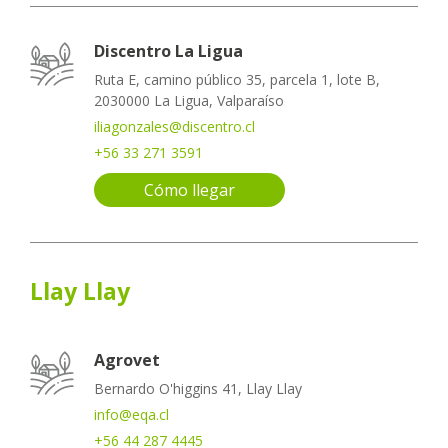
Discentro La Ligua
Ruta E, camino público 35, parcela 1, lote B,
2030000 La Ligua, Valparaíso
iliagonzales@discentro.cl
+56 33 271 3591
Cómo llegar
Llay Llay
Agrovet
Bernardo O'higgins 41, Llay Llay
info@eqa.cl
+56 44 287 4445