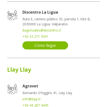
Discentro La Ligua
Ruta E, camino público 35, parcela 1, lote B,
2030000 La Ligua, Valparaíso
iliagonzales@discentro.cl
+56 33 271 3591
Cómo llegar
Llay Llay
Agrovet
Bernardo O'higgins 41, Llay Llay
info@eqa.cl
+56 44 287 4445