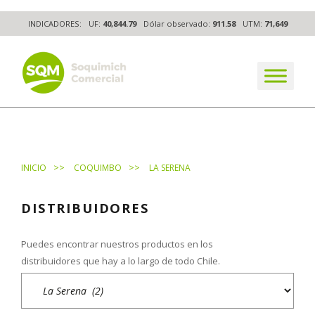
Skip
INDICADORES:
UF:
40,844.79
Dólar observado:
911.58
UTM:
71,649
to
content
The worldwide business formula
>>
>>
INICIO
COQUIMBO
LA SERENA
DISTRIBUIDORES
Puedes encontrar nuestros productos en los
distribuidores que hay a lo largo de todo Chile.