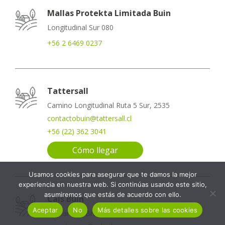
Mallas Protekta Limitada Buin
Longitudinal Sur 080
+56 2 6469 0237
Tattersall
Camino Longitudinal Ruta 5 Sur, 2535
contactobuin@tattersall.cl
+56 (22) 362 3041
Cómo llegar
Usamos cookies para asegurar que te damos la mejor
experiencia en nuestra web. Si continúas usando este sitio,
asumiremos que estás de acuerdo con ello.
Cals Buin
Aceptar
No
Más detalles sobre las cookies
Bernardino Bravo 0151