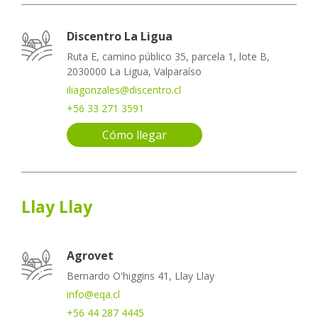
Discentro La Ligua
Ruta E, camino público 35, parcela 1, lote B,
2030000 La Ligua, Valparaíso
iliagonzales@discentro.cl
+56 33 271 3591
Cómo llegar
Llay Llay
Agrovet
Bernardo O'higgins 41, Llay Llay
info@eqa.cl
+56 44 287 4445