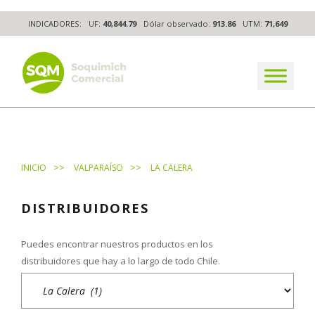
Skip
INDICADORES:
UF:
40,844.79
Dólar observado:
913.86
UTM:
71,649
to
content
The worldwide business formula
>>
>>
INICIO
VALPARAÍSO
LA CALERA
DISTRIBUIDORES
Puedes encontrar nuestros productos en los
distribuidores que hay a lo largo de todo Chile.