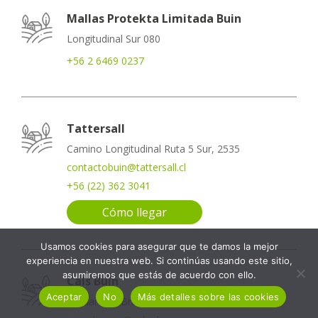
Mallas Protekta Limitada Buin
Longitudinal Sur 080
+56 2 6469 0237
Tattersall
Camino Longitudinal Ruta 5 Sur, 2535
contactobuin@tattersall.cl
+56 (22) 362 3041
Cómo llegar
Usamos cookies para asegurar que te damos la mejor
experiencia en nuestra web. Si continúas usando este sitio,
asumiremos que estás de acuerdo con ello.
Cals Buin
Aceptar
No
Más detalles sobre las cookies
Bernardino Bravo 0151