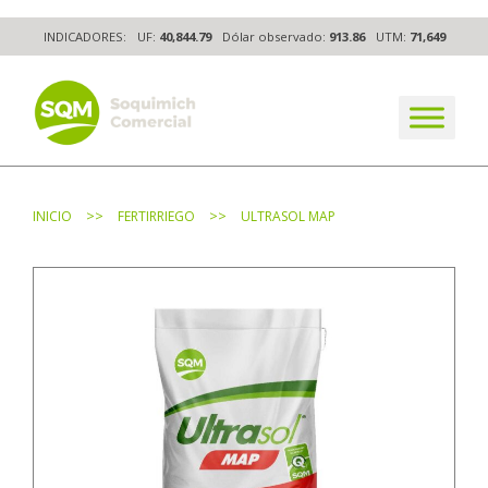
Skip
INDICADORES:
UF:
40,844.79
Dólar observado:
913.86
UTM:
71,649
to
content
The worldwide business formula
>>
>>
INICIO
FERTIRRIEGO
ULTRASOL MAP