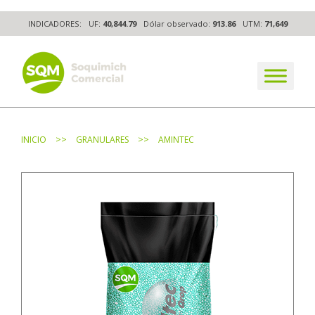
Skip
INDICADORES:
UF:
40,844.79
Dólar observado:
913.86
UTM:
71,649
to
content
The worldwide business formula
>>
>>
INICIO
GRANULARES
AMINTEC