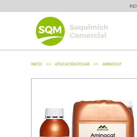
Skip
IND
to
content
The worldwide business formula
>>
>>
INICIO
APLICACIÓN FOLIAR
AMINOCAT