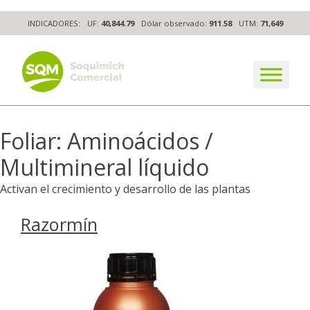
Skip
INDICADORES:
UF:
40,844.79
Dólar observado:
911.58
UTM:
71,649
to
content
The worldwide business formula
Foliar:
Aminoácidos /
Multimineral líquido
Activan el crecimiento y desarrollo de las plantas
Razormín