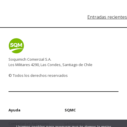
Navegación
Entradas recientes
de
entradas
Soquimich Comercial S.A.
Los Militares 4290, Las Condes, Santiago de Chile
© Todos los derechos reservados
Ayuda
SQMC
Contactar un Agrónomo
La Empresa
Usamos cookies para asegurar que te damos la mejor