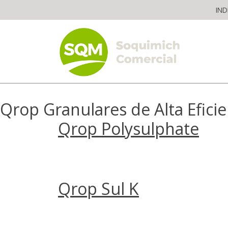
Skip
IND
to
content
The worldwide business formula
Qrop Granulares de Alta Eficie
Qrop Polysulphate
Qrop Sul K