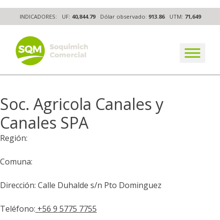
Skip
INDICADORES:
UF:
40,844.79
Dólar observado:
913.86
UTM:
71,649
to
content
The worldwide business formula
Soc. Agricola Canales y
Canales SPA
Región:
Comuna:
Dirección: Calle Duhalde s/n Pto Dominguez
Teléfono:
+56 9 5775 7755