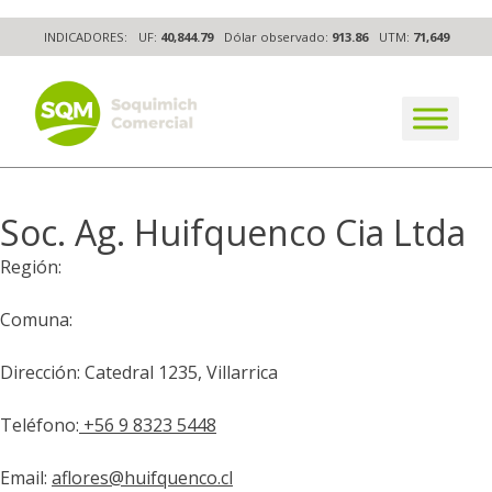
Skip
INDICADORES:
UF:
40,844.79
Dólar observado:
913.86
UTM:
71,649
to
content
The worldwide business formula
Soc. Ag. Huifquenco Cia Ltda
Región:
Comuna:
Dirección: Catedral 1235, Villarrica
Teléfono:
+56 9 8323 5448
Email:
aflores@huifquenco.cl