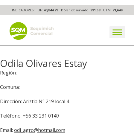
Skip
INDICADORES:
UF:
40,844.79
Dólar observado:
911.58
UTM:
71,649
to
content
The worldwide business formula
Odila Olivares Estay
Región:
Comuna:
Dirección: Ariztia N° 219 local 4
Teléfono:
+56 33 231 0149
Email:
odi_agro@hotmail.com