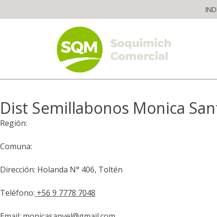
Skip
IND
to
content
The worldwide business formula
Dist Semillabonos Monica San
Región:
Comuna:
Dirección: Holanda N° 406, Toltén
Teléfono:
+56 9 7778 7048
Email:
monicasanvel@gmail.com