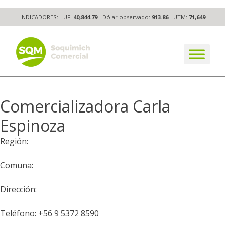
Skip
INDICADORES:
UF:
40,844.79
Dólar observado:
913.86
UTM:
71,649
to
content
The worldwide business formula
Comercializadora Carla
Espinoza
Región:
Comuna:
Dirección:
Teléfono:
+56 9 5372 8590