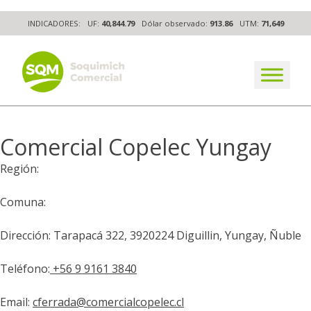
Skip
INDICADORES:
UF:
40,844.79
Dólar observado:
913.86
UTM:
71,649
to
content
The worldwide business formula
Comercial Copelec Yungay
Región:
Comuna:
Dirección: Tarapacá 322, 3920224 Diguillin, Yungay, Ñuble
Teléfono:
+56 9 9161 3840
Email:
cferrada@comercialcopelec.cl