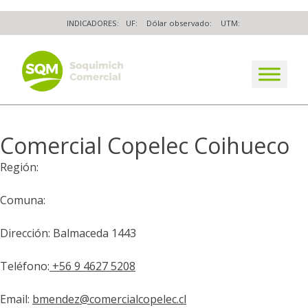
Skip
INDICADORES:
UF:
Dólar observado:
UTM:
to
content
The worldwide business formula
Comercial Copelec Coihueco
Región:
Comuna:
Dirección: Balmaceda 1443
Teléfono:
+56 9 4627 5208
Email:
bmendez@comercialcopelec.cl