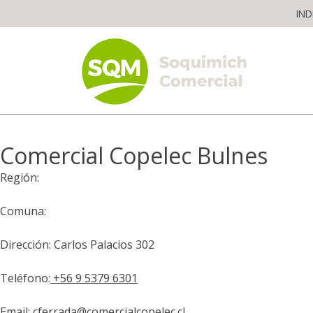
Skip
IND
to
content
The worldwide business formula
Comercial Copelec Bulnes
Región:
Comuna:
Dirección: Carlos Palacios 302
Teléfono:
+56 9 5379 6301
Email:
cferrada@comercialcopelec.cl