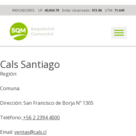
Skip
INDICADORES:
UF:
40,844.79
Dólar observado:
913.86
UTM:
71,649
to
content
The worldwide business formula
Cals Santiago
Región:
Comuna:
Dirección: San Francisco de Borja Nº 1305
Teléfono:
+56 2 2394 4000
Email:
ventas@cals.cl