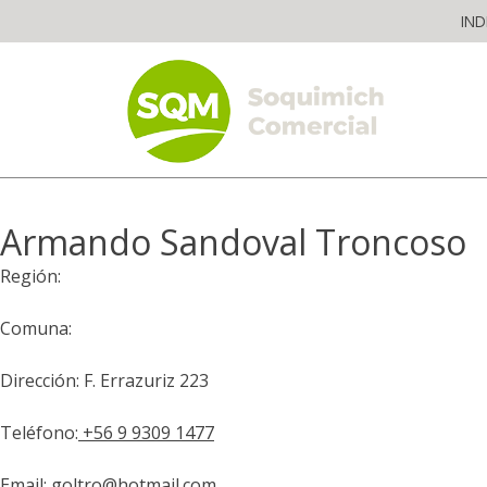
Skip
IND
to
content
The worldwide business formula
Armando Sandoval Troncoso
Región:
Comuna:
Dirección: F. Errazuriz 223
Teléfono:
+56 9 9309 1477
Email:
goltro@hotmail.com