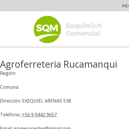
Skip
IND
to
content
The worldwide business formula
Agroferreteria Rucamanqui
Región:
Comuna:
Dirección: EXEQUIEL ARENAS 538
Teléfono:
+56 9 9442 9657
Email:
jromerocenter@gmail.com