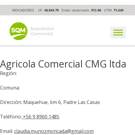
Skip
INDICADORES:
UF:
40,844.79
Dólar observado:
913.86
UTM:
71,649
to
content
The worldwide business formula
Agricola Comercial CMG ltda
Región:
Comuna:
Dirección: Maquehue, km 6, Padre Las Casas
Teléfono:
+56 9 8960 1485
Email:
claudia.munozmoncada@gmail.com