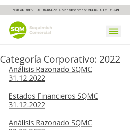
Skip
INDICADORES:
UF:
40,844.79
Dólar observado:
913.86
UTM:
71,649
to
content
The worldwide business formula
Categoría Corporativo:
2022
Análisis Razonado SQMC
31.12.2022
Estados Financieros SQMC
31.12.2022
Análisis Razonado SQMC