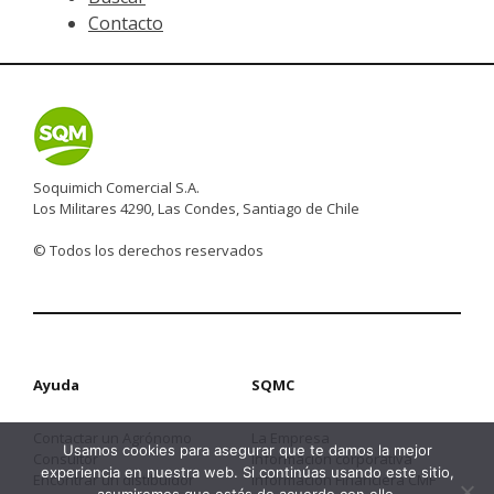
Contacto
Soquimich Comercial S.A.
Los Militares 4290, Las Condes, Santiago de Chile
© Todos los derechos reservados
Ayuda
SQMC
Contactar un Agrónomo
La Empresa
Usamos cookies para asegurar que te damos la mejor
Consultor
Información corporativa
experiencia en nuestra web. Si continúas usando este sitio,
Encontrar un distibuidor
Información Financiera CMF