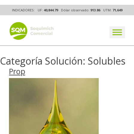
Skip
INDICADORES:
UF:
40,844.79
Dólar observado:
913.86
UTM:
71,649
to
content
The worldwide business formula
Categoría Solución:
Solubles
Prop