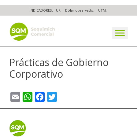
Skip
INDICADORES:
UF:
Dólar observado:
UTM:
to
content
The worldwide business formula
Prácticas de Gobierno
Corporativo
Email
WhatsApp
Facebook
Twitter