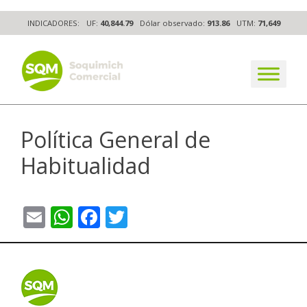
Skip
INDICADORES:
UF:
40,844.79
Dólar observado:
913.86
UTM:
71,649
to
content
The worldwide business formula
Política General de
Habitualidad
Email
WhatsApp
Facebook
Twitter