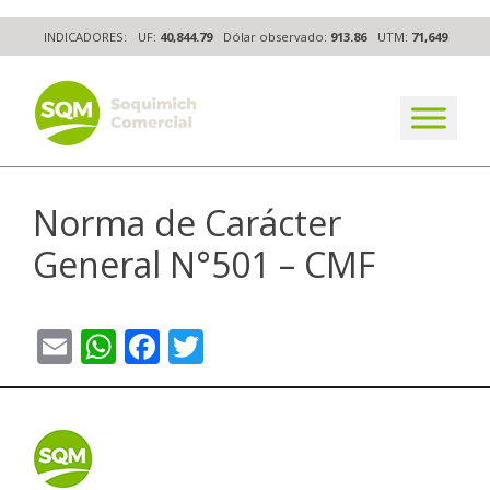
Skip
INDICADORES:
UF:
40,844.79
Dólar observado:
913.86
UTM:
71,649
to
content
The worldwide business formula
Norma de Carácter
General N°501 – CMF
Email
WhatsApp
Facebook
Twitter