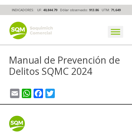
Skip
INDICADORES:
UF:
40,844.79
Dólar observado:
913.86
UTM:
71,649
to
content
The worldwide business formula
Manual de Prevención de
Delitos SQMC 2024
Email
WhatsApp
Facebook
Twitter