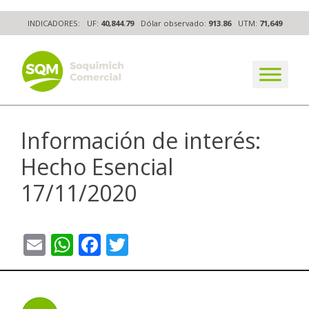
Skip
INDICADORES:
UF:
40,844.79
Dólar observado:
913.86
UTM:
71,649
to
content
The worldwide business formula
Información de interés:
Hecho Esencial
17/11/2020
Email
WhatsApp
Facebook
Twitter