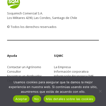
Soquimich Comercial S.A.
Los Militares 4290, Las Condes, Santiago de Chile
© Todos los derechos reservados
Ayuda
SQMC
Contactar un Agrónomo
La Empresa
Consultor
Información corporativa
Encontrar un distibuidor
Información Financiera CMF
Contacto
Canal de denuncias
Usamos cookies para asegurar que te damos la mejor
SQM en el mundo
experiencia en nuestra web. Si continúas usando este sitio,
asumiremos que estás de acuerdo con ello.
Aceptar
No
Más detalles sobre las cookies