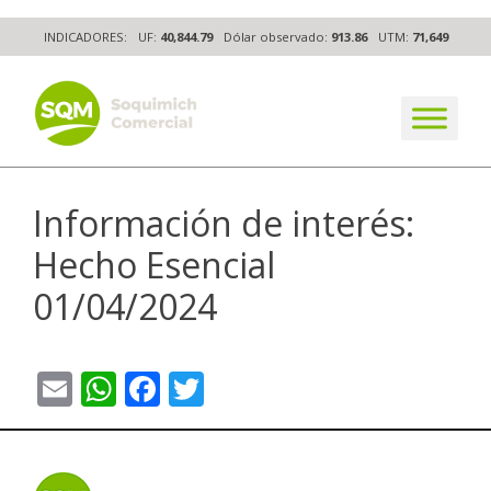
Skip
INDICADORES:
UF:
40,844.79
Dólar observado:
913.86
UTM:
71,649
to
content
The worldwide business formula
Información de interés:
Hecho Esencial
01/04/2024
Email
WhatsApp
Facebook
Twitter