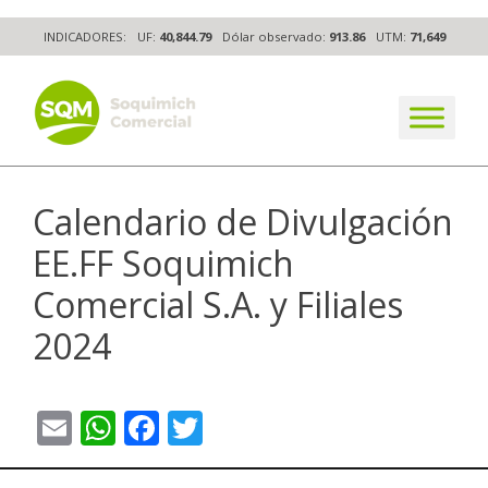
Skip
INDICADORES:
UF:
40,844.79
Dólar observado:
913.86
UTM:
71,649
to
content
The worldwide business formula
Calendario de Divulgación
EE.FF Soquimich
Comercial S.A. y Filiales
2024
Email
WhatsApp
Facebook
Twitter