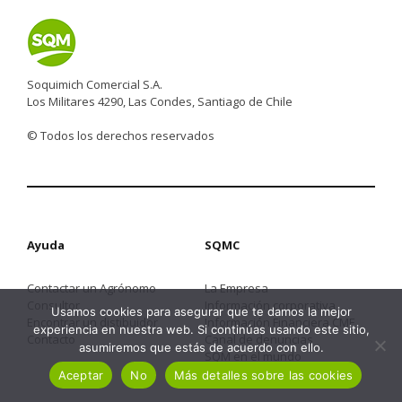
Soquimich Comercial S.A.
Los Militares 4290, Las Condes, Santiago de Chile
© Todos los derechos reservados
Ayuda
SQMC
Contactar un Agrónomo
La Empresa
Consultor
Información corporativa
Usamos cookies para asegurar que te damos la mejor
Encontrar un distibuidor
Información Financiera CMF
experiencia en nuestra web. Si continúas usando este sitio,
Contacto
Canal de denuncias
asumiremos que estás de acuerdo con ello.
SQM en el mundo
Aceptar
No
Más detalles sobre las cookies