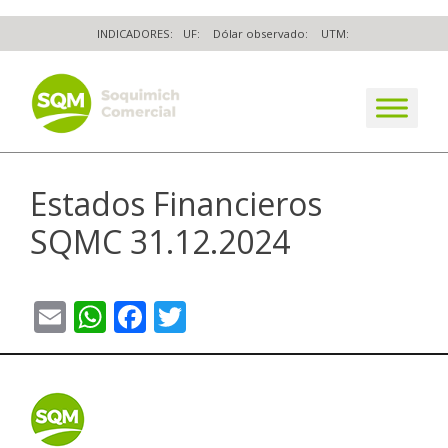
Skip
INDICADORES:
UF:
Dólar observado:
UTM:
to
content
The worldwide business formula
Estados Financieros
SQMC 31.12.2024
Email
WhatsApp
Facebook
Twitter