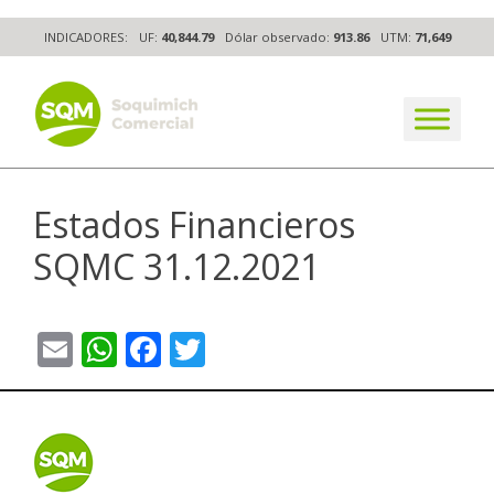
Skip
INDICADORES:
UF:
40,844.79
Dólar observado:
913.86
UTM:
71,649
to
content
The worldwide business formula
Estados Financieros
SQMC 31.12.2021
Email
WhatsApp
Facebook
Twitter