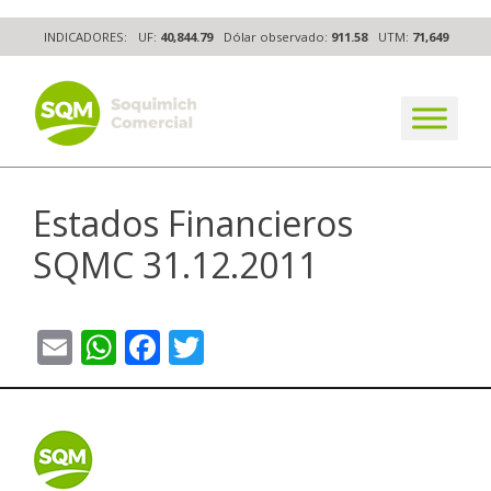
Skip
INDICADORES:
UF:
40,844.79
Dólar observado:
911.58
UTM:
71,649
to
content
The worldwide business formula
Estados Financieros
SQMC 31.12.2011
Email
WhatsApp
Facebook
Twitter