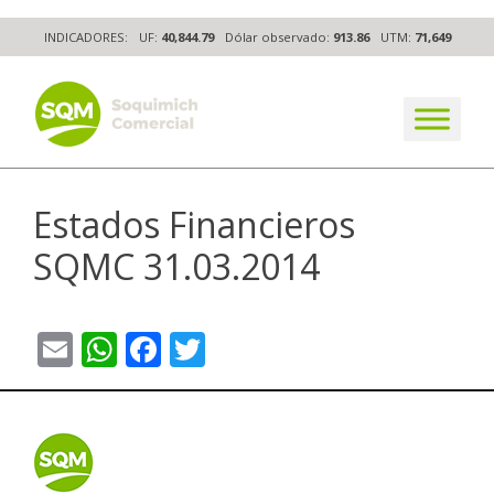
Skip
INDICADORES:
UF:
40,844.79
Dólar observado:
913.86
UTM:
71,649
to
content
The worldwide business formula
Estados Financieros
SQMC 31.03.2014
Email
WhatsApp
Facebook
Twitter