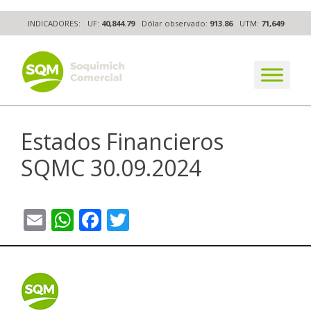
Skip
INDICADORES:
UF:
40,844.79
Dólar observado:
913.86
UTM:
71,649
to
content
The worldwide business formula
Estados Financieros
SQMC 30.09.2024
Email
WhatsApp
Facebook
Twitter