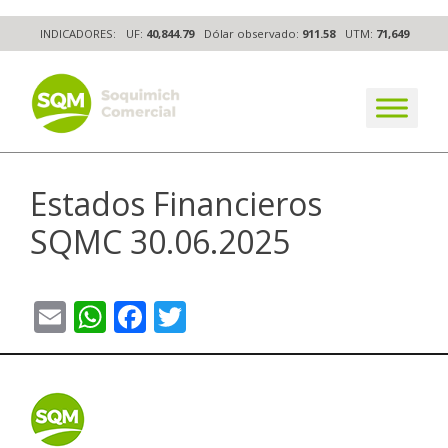
Skip
INDICADORES:
UF:
40,844.79
Dólar observado:
911.58
UTM:
71,649
to
content
The worldwide business formula
Estados Financieros
SQMC 30.06.2025
Email
WhatsApp
Facebook
Twitter